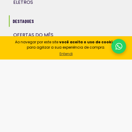
ELETROS
DESTAQUES
OFERTAS DO MÊS
Ao navegar por este site
você aceita o uso de cookies
NOVIDADES
para agilizar a sua experiência de compra.
Entendi
OS MAIS PROCURADOS
SOU MAIS LEO
MINHA CONTA
DADOS PESSOAIS
INFORMAÇÃO
SOBRE NÓS