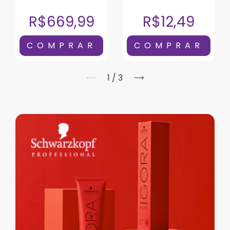
2100W 127V
R$669,99
R$12,49
1
/
3