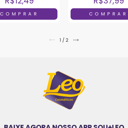
R$12,49
R$37,99
1
/
2
BAIXE AGORA NOSSO APP SOU+LEO