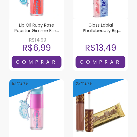
Lip Oil Ruby Rose
Gloss Labial
Popstar Gimme Bling
Phállebeauty Big
Liquor
Mouth Rosa 4ml
R$14,99
R$6,99
R$13,49
53
%
OFF
29
%
OFF