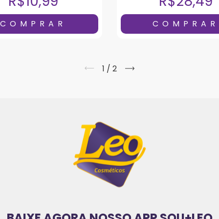
R$10,99
R$28,49
1
/
2
BAIXE AGORA NOSSO APP SOU+LEO