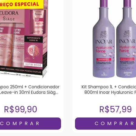
mpoo 250ml + Condicionador
Kit Shampoo 1L + Condici
 Leave-in 30ml Eudora Siàge
800ml Inoar Hyaluronic 
Nutri Rosé
R$99,90
R$57,99