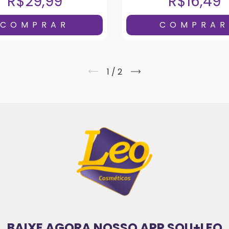
R$29,99
R$16,49
1
/
2
BAIXE AGORA NOSSO APP SOU+LEO