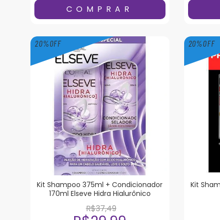
20
%
OFF
20
%
OFF
Kit Shampoo 375ml + Condicionador
Kit Sha
170ml Elseve Hidra Hialurônico
R$37,49