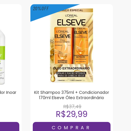
20
%
OFF
or Inoar
Kit Shampoo 375ml + Condicionador
170ml Elseve Óleo Extraordinário
R$37,49
R$29,99