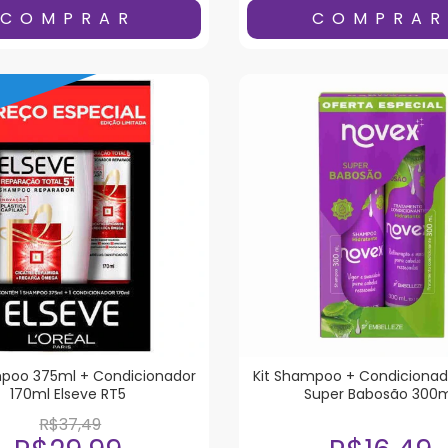
mpoo 375ml + Condicionador
Kit Shampoo + Condicionad
170ml Elseve RT5
Super Babosão 300
R$37,49