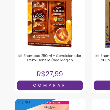
Kit Shampoo 250ml + Condicionador
Kit Sha
175ml Dabelle Óleo Mágico
200m
R$27,99
20
%
OFF