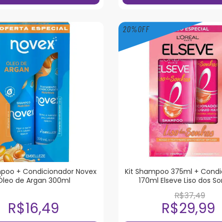
20
%
OFF
mpoo + Condicionador Novex
Kit Shampoo 375ml + Condi
Óleo de Argan 300ml
170ml Elseve Liso dos S
R$37,49
R$16,49
R$29,99