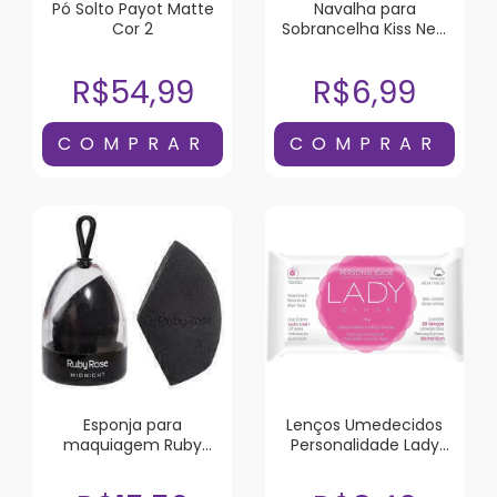
Pó Solto Payot Matte
Navalha para
Cor 2
Sobrancelha Kiss New
York Lâmina Longa 1
Unidade
R$54,99
R$6,99
Esponja para
Lenços Umedecidos
maquiagem Ruby
Personalidade Lady
Rose Midnigth HBS05
Demak 20 Unidades