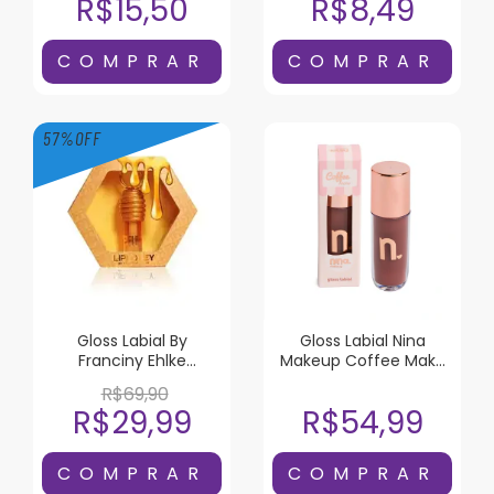
R$15,50
R$8,49
57
%
OFF
Gloss Labial By
Gloss Labial Nina
Franciny Ehlke
Makeup Coffee Make
LipHoney 5g
Latte
R$69,90
R$29,99
R$54,99