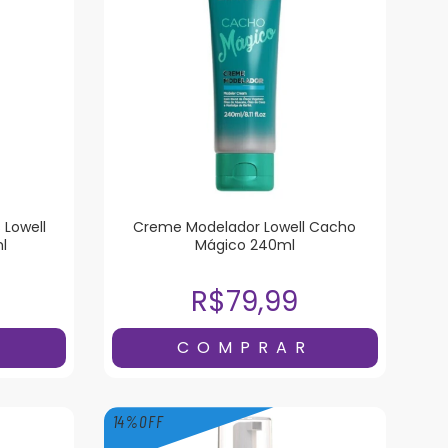
 Lowell
Creme Modelador Lowell Cacho
l
Mágico 240ml
R$79,99
14
%
OFF