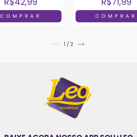
R$42,99
R$71,99
1
/
2