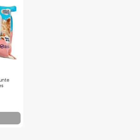
unte
es